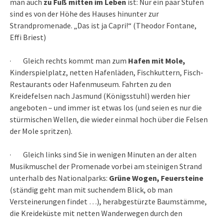
man auch
zu Fuß mitten im Leben
ist: Nur ein paar Stufen
sind es von der Höhe des Hauses hinunter zur
Strandpromenade. „Das ist ja Capri!“ (Theodor Fontane,
Effi Briest)
·
Gleich rechts kommt man zum
Hafen mit Mole,
Kinderspielplatz, netten Hafenläden, Fischkuttern, Fisch-
Restaurants oder Hafenmuseum. Fahrten zu den
Kreidefelsen nach Jasmund (Königsstuhl) werden hier
angeboten – und immer ist etwas los (und seien es nur die
stürmischen Wellen, die wieder einmal hoch über die Felsen
der Mole spritzen).
·
Gleich links sind Sie in wenigen Minuten an der alten
Musikmuschel der Promenade vorbei am steinigen Strand
unterhalb des Nationalparks:
Grüne Wogen, Feuersteine
(ständig geht man mit suchendem Blick, ob man
Versteinerungen findet …), herabgestürzte Baumstämme,
die Kreideküste mit netten Wanderwegen durch den