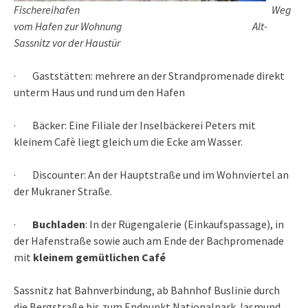
Fischereihafen
Weg
vom Hafen zur Wohnung
Alt-
Sassnitz vor der Haustür
·
Gaststätten: mehrere an der Strandpromenade direkt
unterm Haus und rund um den Hafen
·
Bäcker: Eine Filiale der Inselbäckerei Peters mit
kleinem Cafè liegt gleich um die Ecke am Wasser.
·
Discounter: An der Hauptstraße und im Wohnviertel an
der Mukraner Straße.
·
Buchladen
: In der Rügengalerie (Einkaufspassage), in
der Hafenstraße sowie auch am Ende der Bachpromenade
mit
kleinem
gemütlichen Café
Sassnitz hat Bahnverbindung, ab Bahnhof Buslinie durch
die Bergstraße bis zum Endpunkt Nationalpark Jasmund,